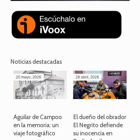
Noticias destacadas
20 mayo, 2026
28 abril, 2026
27
o
Aguilar de Campoo
El dueño del obrador
La
en la memoria: un
El Negrito defiende
el 
viaje fotográfico
su inocencia en
ind