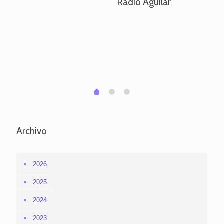
Radio Aguilar
de
ve
pa
po
per
em
1
2
0
Archivo
2026
2025
2024
2023