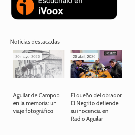
Noticias destacadas
20 mayo, 2026
28 abril, 2026
27
o
Aguilar de Campoo
El dueño del obrador
La
en la memoria: un
El Negrito defiende
el 
viaje fotográfico
su inocencia en
ind
Radio Aguilar
de
ve
pa