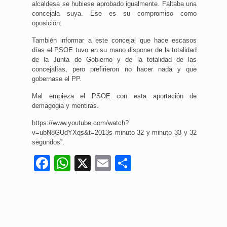
alcaldesa se hubiese aprobado igualmente. Faltaba una
concejala suya. Ese es su compromiso como
oposición.
También informar a este concejal que hace escasos
días el PSOE tuvo en su mano disponer de la totalidad
de la Junta de Gobierno y de la totalidad de las
concejalías, pero prefirieron no hacer nada y que
gobernase el PP.
Mal empieza el PSOE con esta aportación de
demagogia y mentiras.
https://www.youtube.com/watch?
v=ubN8GUdYXqs&t=2013s minuto 32 y minuto 33 y 32
segundos”.
Facebook
WhatsApp
X
Email
Compartir