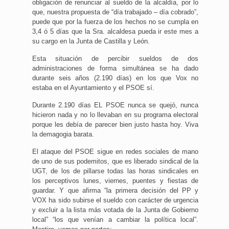
obligación de renunciar al sueldo de la alcaldía, por lo
que, nuestra propuesta de “día trabajado – día cobrado”,
puede que por la fuerza de los hechos no se cumpla en
3,4 ó 5 días que la Sra. alcaldesa pueda ir este mes a
su cargo en la Junta de Castilla y León.
Esta situación de percibir sueldos de dos
administraciones de forma simultánea se ha dado
durante seis años (2.190 días) en los que Vox no
estaba en el Ayuntamiento y el PSOE sí.
Durante 2.190 días EL PSOE nunca se quejó, nunca
hicieron nada y no lo llevaban en su programa electoral
porque les debía de parecer bien justo hasta hoy. Viva
la demagogia barata.
El ataque del PSOE sigue en redes sociales de mano
de uno de sus podemitos, que es liberado sindical de la
UGT, de los de pillarse todas las horas sindicales en
los perceptivos lunes, viernes, puentes y fiestas de
guardar. Y que afirma “la primera decisión del PP y
VOX ha sido subirse el sueldo con carácter de urgencia
y excluir a la lista más votada de la Junta de Gobierno
local” “los que venían a cambiar la política local”.