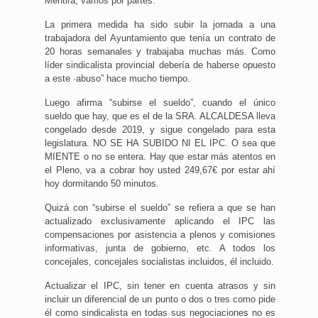
Mentira, vamos por partes:
La primera medida ha sido subir la jornada a una
trabajadora del Ayuntamiento que tenía un contrato de
20 horas semanales y trabajaba muchas más. Como
líder sindicalista provincial debería de haberse opuesto
a este ·abuso” hace mucho tiempo.
Luego afirma “subirse el sueldo”, cuando el único
sueldo que hay, que es el de la SRA. ALCALDESA lleva
congelado desde 2019, y sigue congelado para esta
legislatura. NO SE HA SUBIDO NI EL IPC. O sea que
MIENTE o no se entera. Hay que estar más atentos en
el Pleno, va a cobrar hoy usted 249,67€ por estar ahí
hoy dormitando 50 minutos.
Quizá con “subirse el sueldo” se refiera a que se han
actualizado exclusivamente aplicando el IPC las
compensaciones por asistencia a plenos y comisiones
informativas, junta de gobierno, etc. A todos los
concejales, concejales socialistas incluidos, él incluido.
Actualizar el IPC, sin tener en cuenta atrasos y sin
incluir un diferencial de un punto o dos o tres como pide
él como sindicalista en todas sus negociaciones no es