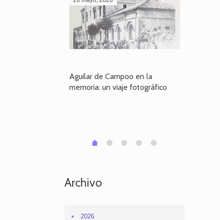
poo en la
Aguilar de Campoo en la
El dueño
je fotográfico
memoria: un viaje fotográfico
defiende
Aguilar
1
2
3
4
0
Archivo
2026