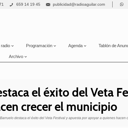
71
659 14 19 45
publicidad@radioaguilar.com
 radio
Programación
Agenda
Tablón de Anun
Archivo
staca el éxito del Veta F
cen crecer el municipio
Barruelo destaca el éxito del Veta Festival y apuesta por apoyar a quienes hacen c