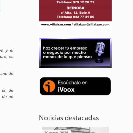
es y el
uro, es
mano de
 fin de
a de un
Noticias destacadas
20 mayo, 2026
28 abril,