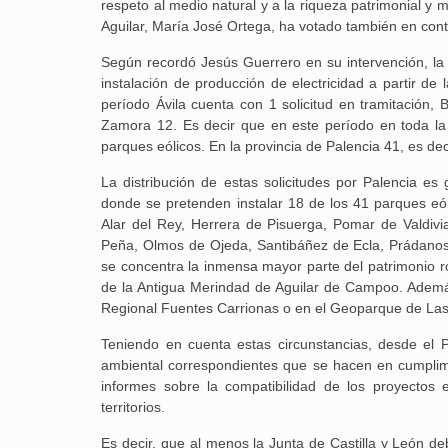
respeto al medio natural y a la riqueza patrimonial y 
Aguilar, María José Ortega, ha votado también en cont
Según recordó Jesús Guerrero en su intervención, la 
instalación de producción de electricidad a partir d
período Ávila cuenta con 1 solicitud en tramitación,
Zamora 12. Es decir que en este período en toda la 
parques eólicos. En la provincia de Palencia 41, es de
La distribución de estas solicitudes por Palencia e
donde se pretenden instalar 18 de los 41 parques eó
Alar del Rey, Herrera de Pisuerga, Pomar de Valdivi
Peña, Olmos de Ojeda, Santibáñez de Ecla, Prádano
se concentra la inmensa mayor parte del patrimonio 
de la Antigua Merindad de Aguilar de Campoo. Además,
Regional Fuentes Carrionas o en el Geoparque de Las
Teniendo en cuenta estas circunstancias, desde el
ambiental correspondientes que se hacen en cumplimi
informes sobre la compatibilidad de los proyectos
territorios.
Es decir, que al menos la Junta de Castilla y León de