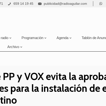
71
659 14 19 45
publicidad@radioaguilar.com
 radio
Programación
Agenda
Tablón de Anun
Archivo
e PP y VOX evita la aproba
s para la instalación de e
tino