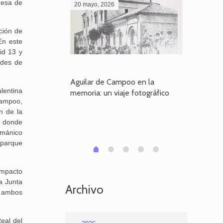
ldesa de
20 mayo, 2026
28 abril,
ción de
En este
id 13 y
udes de
poo en la
Aguilar de Campoo en la
El dueño
lentina
je fotográfico
memoria: un viaje fotográfico
defiende
Campoo,
Aguilar
n de la
e donde
ománico
 parque
1
2
3
4
0
impacto
a Junta
Archivo
e ambos
eal del