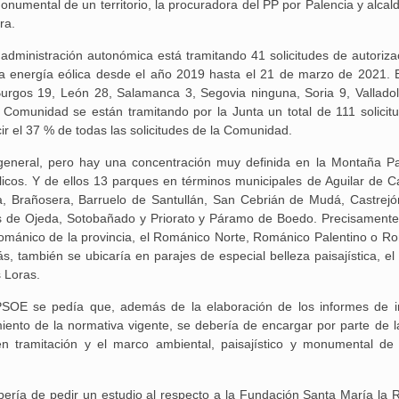
monumental de un territorio, la procuradora del PP por Palencia y alca
25 febrero, 2026
ra.
administración autonómica está tramitando 41 solicitudes de autoriza
e la energía eólica desde el año 2019 hasta el 21 de marzo de 2021. 
 Burgos 19, León 28, Salamanca 3, Segovia ninguna, Soria 9, Valladol
Comunidad se están tramitando por la Junta un total de 111 solicit
cir el 37 % de todas las solicitudes de la Comunidad.
Aguilar de Cam
s general, pero hay una concentración muy definida en la Montaña Pa
memoria: un via
licos. Y de ellos 13 parques en términos municipales de Aguilar de 
a, Brañosera, Barruelo de Santullán, San Cebrián de Mudá, Castrejó
s de Ojeda, Sotobañado y Priorato y Páramo de Boedo. Precisament
románico de la provincia, el Románico Norte, Románico Palentino o R
 también se ubicaría en parajes de especial belleza paisajística, el
 Loras.
 PSOE se pedía que, además de la elaboración de los informes de 
ento de la normativa vigente, se debería de encargar por parte de l
 en tramitación y el marco ambiental, paisajístico y monumental d
bería de pedir un estudio al respecto a la Fundación Santa María la R