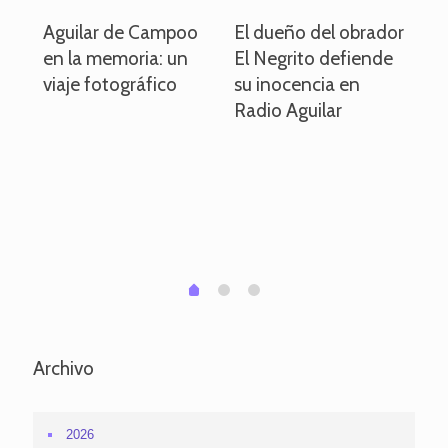
o
Aguilar de Campoo
El dueño del obrador
La
en la memoria: un
El Negrito defiende
el 
viaje fotográfico
su inocencia en
ind
Radio Aguilar
de
ve
pa
po
per
em
1
2
0
Archivo
2026