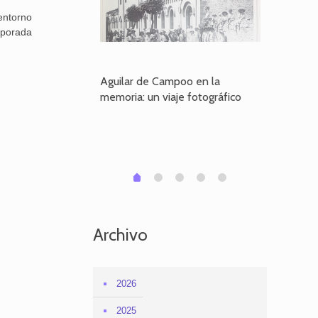
entorno
mporada
poo en la
Aguilar de Campoo en la
El dueño
je fotográfico
memoria: un viaje fotográfico
defiende
Aguilar
1
2
3
4
0
Archivo
2026
2025