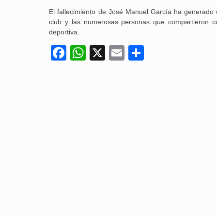
El fallecimiento de José Manuel García ha generado 
club y las numerosas personas que compartieron co
deportiva.
Facebook
WhatsApp
X
Email
Compartir