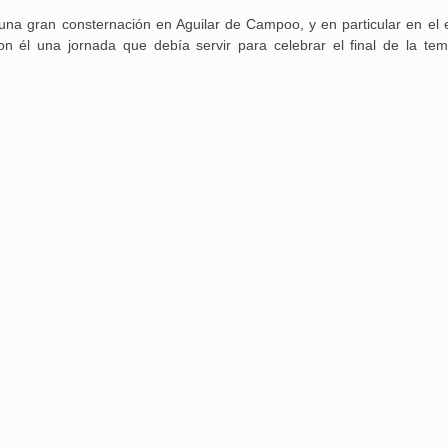
una gran consternación en Aguilar de Campoo, y en particular en el 
n él una jornada que debía servir para celebrar el final de la te
Aguilar de Cam
memoria: un via