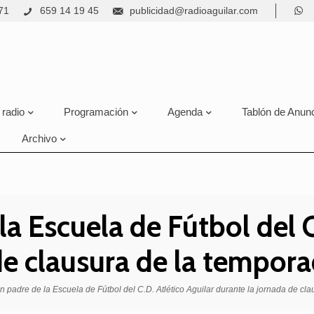
71
659 14 19 45
publicidad@radioaguilar.com
 radio
Programación
Agenda
Tablón de Anun
Archivo
la Escuela de Fútbol del C
de clausura de la tempor
n padre de la Escuela de Fútbol del C.D. Atlético Aguilar durante la jornada de cl