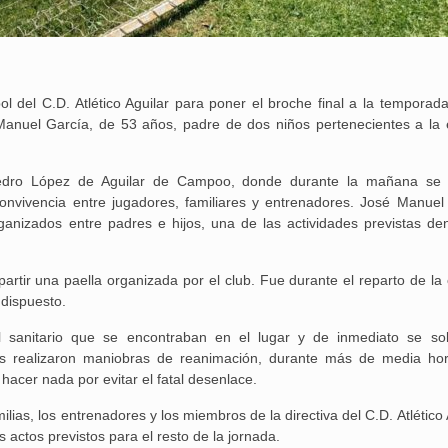
l del C.D. Atlético Aguilar para poner el broche final a la temporada
Manuel García, de 53 años, padre de dos niños pertenecientes a la 
Pedro López de Aguilar de Campoo, donde durante la mañana se
convivencia entre jugadores, familiares y entrenadores. José Manuel
anizados entre padres e hijos, una de las actividades previstas den
artir una paella organizada por el club. Fue durante el reparto de la
dispuesto.
l sanitario que se encontraban en el lugar y de inmediato se soli
nes realizaron maniobras de reanimación, durante más de media ho
hacer nada por evitar el fatal desenlace.
25 febrero, 2026
ias, los entrenadores y los miembros de la directiva del C.D. Atlético 
actos previstos para el resto de la jornada.