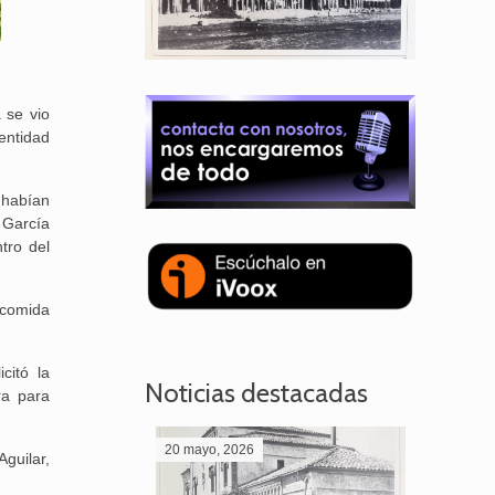
 se vio
entidad
 habían
 García
tro del
 comida
citó la
Noticias destacadas
ra para
20 mayo, 2026
28 abril,
Aguilar,