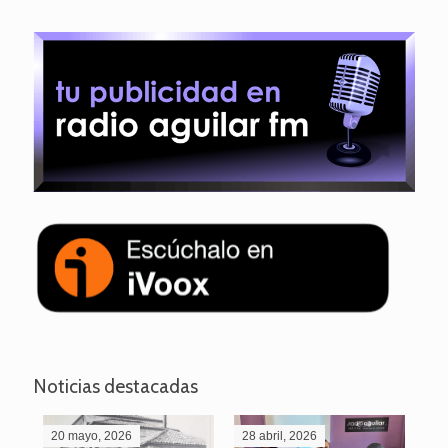
Noticias destacadas
20 mayo, 2026
28 abril, 2026
27