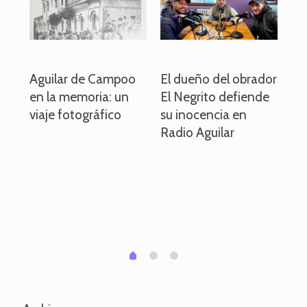
o
Aguilar de Campoo
El dueño del obrador
La
en la memoria: un
El Negrito defiende
el 
viaje fotográfico
su inocencia en
ind
Radio Aguilar
de
ve
pa
po
per
em
1
2
0