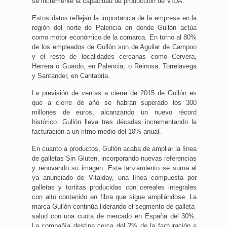
se incremente la capacidad de producción de VIDA.
Estos datos reflejan la importancia de la empresa en la
región del norte de Palencia en donde Gullón actúa
como motor económico de la comarca. En torno al 80%
de los empleados de Gullón son de Aguilar de Campoo
y el resto de localidades cercanas como Cervera,
Herrera o Guardo, en Palencia; o Reinosa, Torrelavega
y Santander, en Cantabria.
La previsión de ventas a cierre de 2015 de Gullón es
que a cierre de año se habrán superado los 300
millones de euros, alcanzando un nuevo récord
histórico. Gullón lleva tres décadas incrementando la
facturación a un ritmo medio del 10% anual.
En cuanto a productos, Gullón acaba de ampliar la línea
de galletas Sin Gluten, incorporando nuevas referencias
y renovando su imagen. Este lanzamiento se suma al
ya anunciado de Vitalday, una línea compuesta por
galletas y tortitas producidas con cereales integrales
con alto contenido en fibra que sigue ampliándose. La
marca Gullón continúa liderando el segmento de galleta-
salud con una cuota de mercado en España del 30%.
La compañía destina cerca del 2% de la facturación a