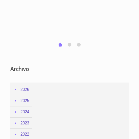
pa
po
per
em
1
2
0
Archivo
2026
2025
2024
2023
2022