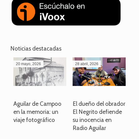
Noticias destacadas
20 mayo, 2026
28 abril, 2026
27
o
Aguilar de Campoo
El dueño del obrador
La
en la memoria: un
El Negrito defiende
el 
viaje fotográfico
su inocencia en
ind
Radio Aguilar
de
ve