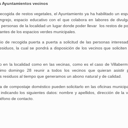
os Ayuntamientos vecinos
recogida de restos vegetales, el Ayuntamiento ya ha habilitado un esp
grejo, espacio educativo con el que colabora en labores de divulg
s personas de la localidad un lugar donde poder llevar los restos de p
ltantes de los espacios verdes municipales.
o de recogida puerta a puerta a solicitud de las personas interesad
esiduos, la cual se pondrá a disposición de los vecinos que soliciten
nto en la localidad como en las vecinas, como es el caso de Villaber
ximo domingo 28 reunir a todos los vecinos que quieran asistir 
os residuos al tiempo que generamos un abono natural y de calidad.
a de compostaje doméstico pueden solicitarlo en las oficinas municipa
ndicando los siguientes datos: nombre y apellidos, dirección de la v
léfono de contacto.