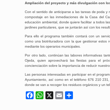
Ampliación del proyecto y más divulgación con l
Con el sentido de anticiparse a las tareas de poda y 
compostaje en las inmediaciones de la Casa del Can
educación ambiental, donde quiere facilitar a todos la
jardines particulares, que se juntarán así con los resu
Para ello el programa también contará con un servici
como una biotrituradora con la que gestionar estos r
mediante los operarios municipales.
Por otro lado, continúan las labores informativas ta
Ojeda, quien aprovechará las fiestas para el pró
concienciación sobre la importancia de reducir nuestr
Las personas interesadas en participar en el program
Ayuntamiento, así como en el teléfono 676 210 231, i
donde se van a recoger los residuos orgánicos y un te
Facebook
WhatsApp
X
Email
Compartir