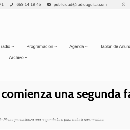
71
659 14 19 45
publicidad@radioaguilar.com
 radio
Programación
Agenda
Tablón de Anun
Archivo
 comienza una segunda fa
de Pisuerga comienza una segunda fase para reducir sus residuos