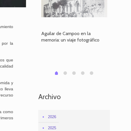
amiento
poo en la
Aguilar de Campoo en la
El dueño
je fotográfico
memoria: un viaje fotográfico
defiende
 por la
Aguilar
uos que
calidad
1
2
3
4
0
omida y
o lleva
Archivo
recurso
ta como
2026
rimeros
2025