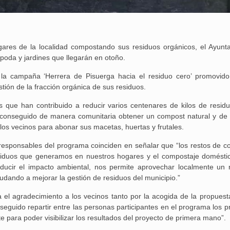
ares de la localidad compostando sus residuos orgánicos, el Ayunt
poda y jardines que llegarán en otoño.
Aguilar de Cam
memoria: un via
la campaña ‘Herrera de Pisuerga hacia el residuo cero’ promovido
stión de la fracción orgánica de sus residuos.
 que han contribuido a reducir varios centenares de kilos de resid
n conseguido de manera comunitaria obtener un compost natural y de 
los vecinos para abonar sus macetas, huertas y frutales.
 responsables del programa coinciden en señalar que “los restos de c
esiduos que generamos en nuestros hogares y el compostaje doméstic
ucir el impacto ambiental, nos permite aprovechar localmente un 
dando a mejorar la gestión de residuos del municipio.”
 el agradecimiento a los vecinos tanto por la acogida de la propues
eguido repartir entre las personas participantes en el programa los p
para poder visibilizar los resultados del proyecto de primera mano”.