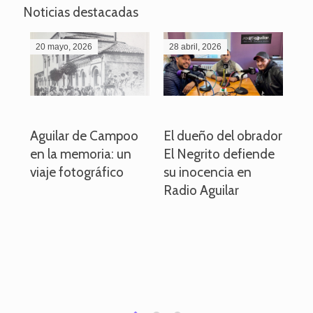
Noticias destacadas
20 mayo, 2026
28 abril, 2026
27
o
Aguilar de Campoo
El dueño del obrador
La
en la memoria: un
El Negrito defiende
el 
viaje fotográfico
su inocencia en
ind
Radio Aguilar
de
ve
pa
po
per
em
1
2