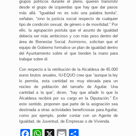
grupos políticos durante el pleno, quieren transmitir
desde el grupo de izquierdas que hay que dar pasos
más allá. “Igualdad no es solo una palabra bonita”,
señalan, “sino la justicia social respecto de cualquier
tipo de condición sexual, de género o de movilidad.” Por
ello, la agrupación postula que el asunto de igualdad
debería ser más ambicioso y con más peso dentro del
área de Bienestar Social. Asimismo, solicitan que el
equipo de Gobierno formalice un plan de igualdad dentro
del Ayuntamiento sobre el que tienden la mano para
trabajar sobre él.
Con respecto a la retribución de la Alcaldesa de 45.000
euros brutos anuales, IU-EQUO cree que “aunque la ley
lo permita, esta cantidad es muy elevada para un
núcleo de población del tamaño de Aguilar. Una
cantidad a la que”, dicen, “hay que añadir lo que la
Alcaldesa recibirá por su cargo en la Diputación.” En
este sentido, proponen que parte de la asignación sea
destinada a otras actividades beneficiosas para Aguilar,
como por ejemplo, poder contar con un Agente de
Igualdad, de Juventud, de Empresas o de Vivienda.
Facebook
WhatsApp
X
Email
Compartir