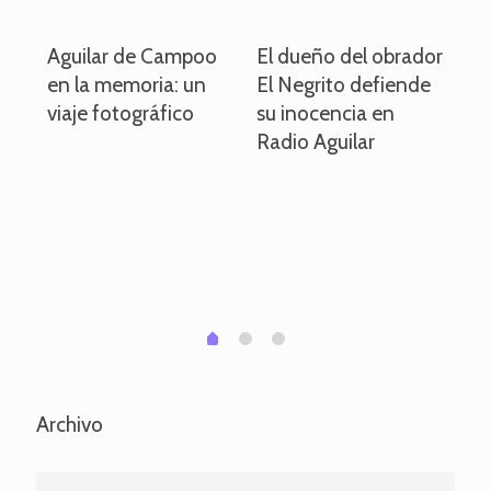
o
Aguilar de Campoo
El dueño del obrador
La
en la memoria: un
El Negrito defiende
el 
viaje fotográfico
su inocencia en
ind
Radio Aguilar
de
ve
pa
po
per
em
1
2
0
Archivo