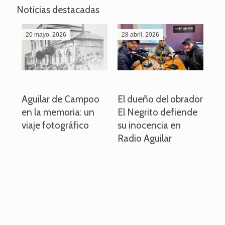
Noticias destacadas
20 mayo, 2026
28 abril, 2026
27
o
Aguilar de Campoo
El dueño del obrador
La
en la memoria: un
El Negrito defiende
el 
viaje fotográfico
su inocencia en
ind
Radio Aguilar
de
ve
pa
po
per
em