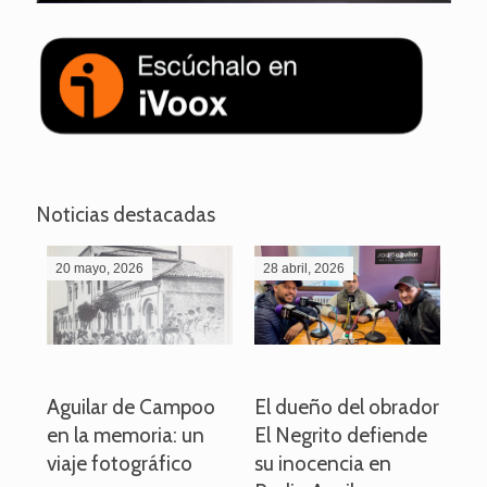
Noticias destacadas
20 mayo, 2026
28 abril, 2026
27
o
Aguilar de Campoo
El dueño del obrador
La
en la memoria: un
El Negrito defiende
el 
viaje fotográfico
su inocencia en
ind