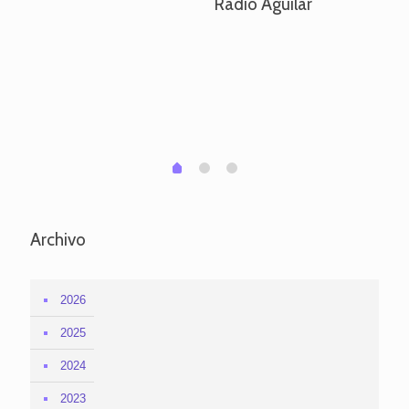
Radio Aguilar
de
ve
pa
po
per
em
1
2
0
Archivo
2026
2025
2024
2023