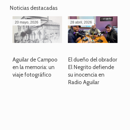
Noticias destacadas
20 mayo, 2026
28 abril, 2026
27
o
Aguilar de Campoo
El dueño del obrador
La
en la memoria: un
El Negrito defiende
el 
viaje fotográfico
su inocencia en
ind
Radio Aguilar
de
ve
pa
po
per
em