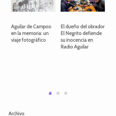
o
Aguilar de Campoo
El dueño del obrador
La
en la memoria: un
El Negrito defiende
el 
viaje fotográfico
su inocencia en
ind
Radio Aguilar
de
ve
pa
po
per
em
1
2
0
Archivo