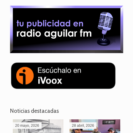
Noticias destacadas
20 mayo, 2026
28 abril, 2026
27