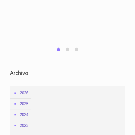
ve
pa
po
per
em
1
2
0
Archivo
2026
2025
2024
2023