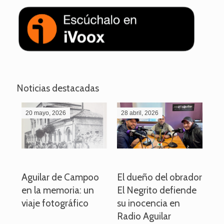
Noticias destacadas
20 mayo, 2026
28 abril, 2026
27
o
Aguilar de Campoo
El dueño del obrador
La
en la memoria: un
El Negrito defiende
el 
viaje fotográfico
su inocencia en
ind
Radio Aguilar
de