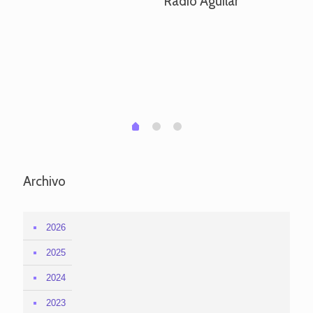
Radio Aguilar
de
ve
pa
po
per
em
1
2
0
Archivo
2026
2025
2024
2023