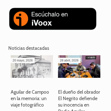
Noticias destacadas
20 mayo, 2026
28 abril, 2026
27
o
Aguilar de Campoo
El dueño del obrador
La
en la memoria: un
El Negrito defiende
el 
viaje fotográfico
su inocencia en
ind