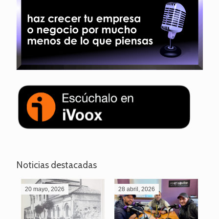
Noticias destacadas
20 mayo, 2026
28 abril, 2026
27