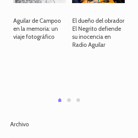
o
Aguilar de Campoo
El dueño del obrador
La
en la memoria: un
El Negrito defiende
el 
viaje fotográfico
su inocencia en
ind
Radio Aguilar
de
ve
pa
po
per
em
1
2
0
Archivo