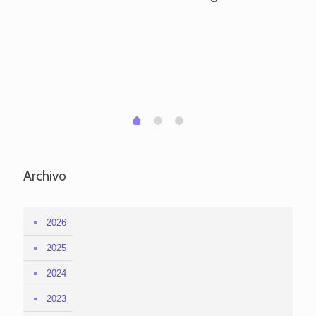
ve
pa
po
per
em
1
2
0
Archivo
2026
2025
2024
2023