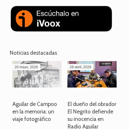
Noticias destacadas
20 mayo, 2026
28 abril, 2026
27
o
Aguilar de Campoo
El dueño del obrador
La
en la memoria: un
El Negrito defiende
el 
viaje fotográfico
su inocencia en
ind
Radio Aguilar
de