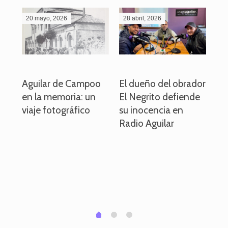
20 mayo, 2026
28 abril, 2026
27
o
Aguilar de Campoo
El dueño del obrador
La
en la memoria: un
El Negrito defiende
el 
viaje fotográfico
su inocencia en
ind
Radio Aguilar
de
ve
pa
po
per
em
1
2
0