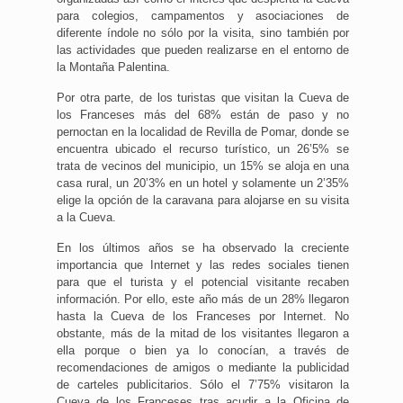
para colegios, campamentos y asociaciones de
diferente índole no sólo por la visita, sino también por
las actividades que pueden realizarse en el entorno de
la Montaña Palentina.
Por otra parte, de los turistas que visitan la Cueva de
los Franceses más del 68% están de paso y no
pernoctan en la localidad de Revilla de Pomar, donde se
encuentra ubicado el recurso turístico, un 26’5% se
trata de vecinos del municipio, un 15% se aloja en una
casa rural, un 20’3% en un hotel y solamente un 2’35%
elige la opción de la caravana para alojarse en su visita
a la Cueva.
En los últimos años se ha observado la creciente
importancia que Internet y las redes sociales tienen
para que el turista y el potencial visitante recaben
información. Por ello, este año más de un 28% llegaron
hasta la Cueva de los Franceses por Internet. No
obstante, más de la mitad de los visitantes llegaron a
ella porque o bien ya lo conocían, a través de
recomendaciones de amigos o mediante la publicidad
de carteles publicitarios. Sólo el 7’75% visitaron la
Cueva de los Franceses tras acudir a la Oficina de