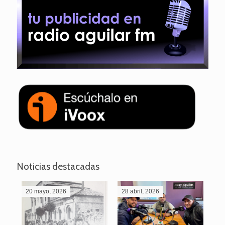
Noticias destacadas
20 mayo, 2026
28 abril, 2026
27