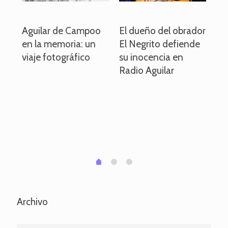
o
Aguilar de Campoo
El dueño del obrador
La
en la memoria: un
El Negrito defiende
el 
viaje fotográfico
su inocencia en
ind
Radio Aguilar
de
ve
pa
po
per
em
1
2
0
Archivo