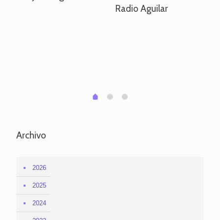
Radio Aguilar
de
ve
pa
po
per
em
1
2
0
Archivo
2026
2025
2024