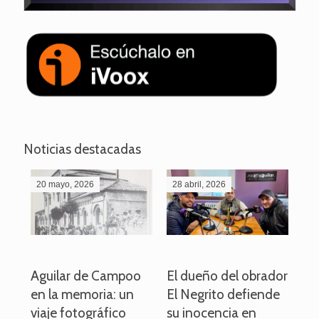
Noticias destacadas
20 mayo, 2026
28 abril, 2026
27
o
Aguilar de Campoo
El dueño del obrador
La
en la memoria: un
El Negrito defiende
el 
viaje fotográfico
su inocencia en
ind