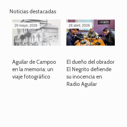
Noticias destacadas
20 mayo, 2026
28 abril, 2026
27
o
Aguilar de Campoo
El dueño del obrador
La
en la memoria: un
El Negrito defiende
el 
viaje fotográfico
su inocencia en
ind
Radio Aguilar
de
ve
pa
po
per
em