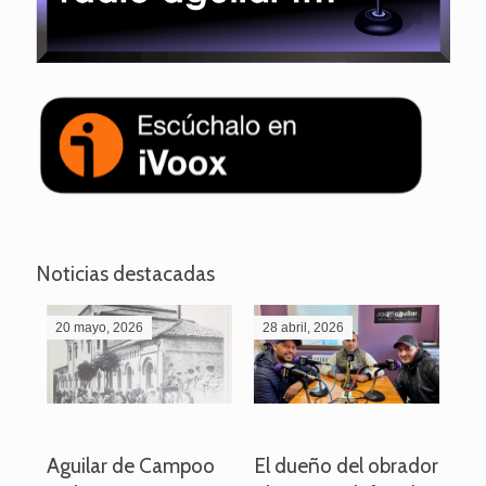
Noticias destacadas
20 mayo, 2026
28 abril, 2026
27
o
Aguilar de Campoo
El dueño del obrador
La