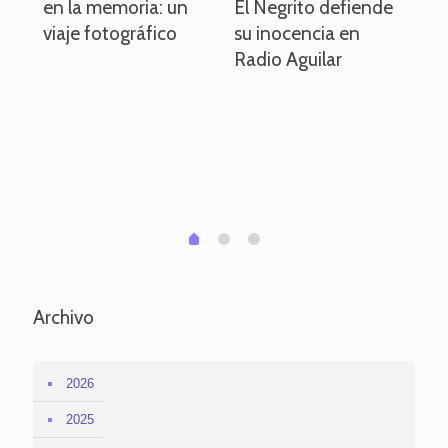
en la memoria: un
El Negrito defiende
el 
viaje fotográfico
su inocencia en
ind
Radio Aguilar
de
ve
pa
po
per
em
1
2
0
Archivo
2026
2025