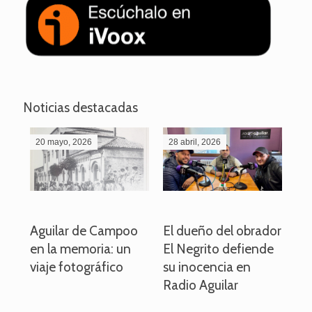
Noticias destacadas
20 mayo, 2026
28 abril, 2026
27
o
Aguilar de Campoo
El dueño del obrador
La
en la memoria: un
El Negrito defiende
el 
viaje fotográfico
su inocencia en
ind
Radio Aguilar
de
ve