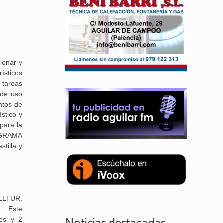
ionar y
rísticos
 tareas
 de uso
ntos de
stico y
para la
ROGRAMA
tilla y
 ELTUR,
s. Este
Noticias destacadas
les y 2