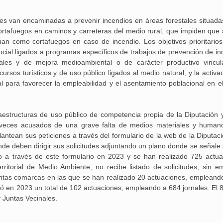
 van encaminadas a prevenir incendios en áreas forestales situada
ortafuegos en caminos y carreteras del medio rural, que impiden que s
n como cortafuegos en caso de incendio. Los objetivos prioritarios
social ligados a programas específicos de trabajos de prevención de in
estales y de mejora medioambiental o de carácter productivo vincu
ursos turísticos y de uso público ligados al medio natural, y la activa
ial para favorecer la empleabilidad y el asentamiento poblacional en e
structuras de uso público de competencia propia de la Diputación 
s veces acusados de una grave falta de medios materiales y human
ntean sus peticiones a través del formulario de la web de la Diputaci
de deben dirigir sus solicitudes adjuntando un plano donde se señale 
o a través de este formulario en 2023 y se han realizado 725 actua
rritorial de Medio Ambiente, no recibe listado de solicitudes, sin e
stintas comarcas en las que se han realizado 20 actuaciones, empleand
dió en 2023 un total de 102 actuaciones, empleando a 684 jornales. El 
y Juntas Vecinales.