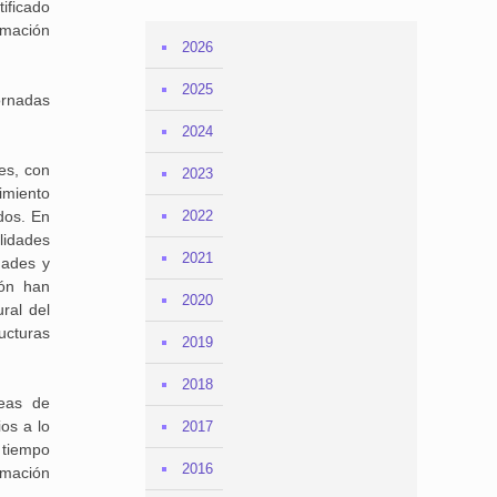
ificado
rmación
2026
2025
ornadas
2024
es, con
2023
imiento
2022
dos. En
lidades
2021
dades y
ión han
2020
ral del
ucturas
2019
2018
eas de
os a lo
2017
 tiempo
2016
rmación