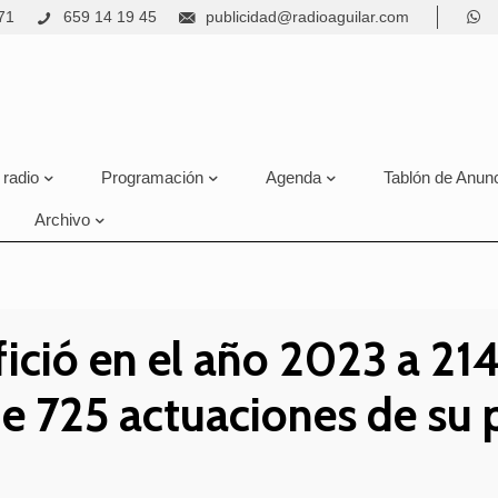
71
659 14 19 45
publicidad@radioaguilar.com
 radio
Programación
Agenda
Tablón de Anun
Archivo
ició en el año 2023 a 214
e 725 actuaciones de su