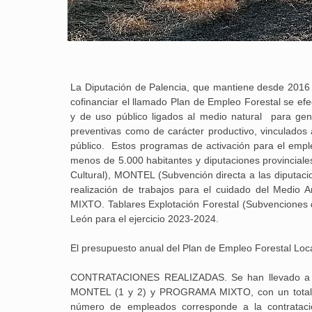
La Diputación de Palencia, que mantiene desde 2016 u
cofinanciar el llamado Plan de Empleo Forestal se efect
y de uso público ligados al medio natural para gene
preventivas como de carácter productivo, vinculados 
público. Estos programas de activación para el emp
menos de 5.000 habitantes y diputaciones provinciales 
Cultural), MONTEL (Subvención directa a las diputacio
realización de trabajos para el cuidado del Medio
MIXTO. Tablares Explotación Forestal (Subvenciones d
León para el ejercicio 2023-2024.
El presupuesto anual del Plan de Empleo Forestal Lo
CONTRATACIONES REALIZADAS. Se han llevado a cab
MONTEL (1 y 2) y PROGRAMA MIXTO, con un total d
número de empleados corresponde a la contrataci