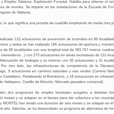
Empleo Tablares. Explotación Forestal. Habilita para obtener el cert
jora de montes. Se imparte en las instalaciones de la Escuela de Fo
ngosto de Valdavia.
s, lo que significa una jornada de cuadrilla empleando de media tres j
lizado 132 actuaciones de prevención de incendios en 85 localidad
minos y sedas se han realizado 156 actuaciones de apertura y manten
os de 85 localidades con una longitud total de 393.767 metros cuadra
y merenderos…) con 273 actuaciones en áreas recreativas de 131 loca
 Adecuación de bodegas y su entorno con 35 actuaciones y 31 locali
 Por otro lado, las infraestructuras de competencia de la Diputac
ago, 9 actuaciones en caminos naturales y vías verdes (Camino Natu
 Castellano, Pedaleando el Románico), y 18 actuaciones en infraestr
 de Valdepero, Castillo de Monzón, Mercado ganadero comarcal).
 dos programas de empleo forestales acogidos a distintas lín
s meses y se solapan en el tiempo para dar cobertura a los municipi
 y MONTEL han tenido una duración de seis meses y se solapan en el
o el año. Además, se ha desarrollado un programa de alternativa de fo