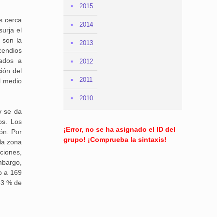
2015
s cerca
2014
urja el
 son la
2013
cendios
lados a
2012
ción del
2011
l medio
2010
y se da
os. Los
¡Error, no se ha asignado el ID del
ón. Por
grupo! ¡Comprueba la sintaxis!
la zona
ciones,
mbargo,
o a 169
83 % de