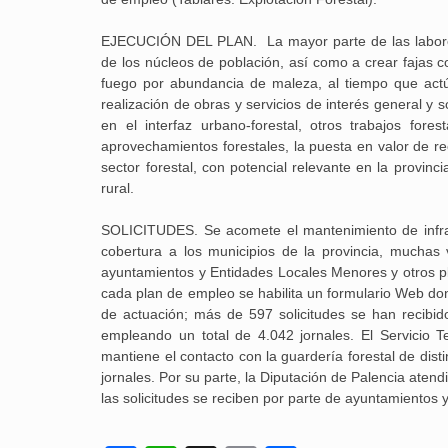
EJECUCIÓN DEL PLAN. La mayor parte de las labores
de los núcleos de población, así como a crear fajas c
fuego por abundancia de maleza, al tiempo que actúa
realización de obras y servicios de interés general y 
en el interfaz urbano-forestal, otros trabajos for
aprovechamientos forestales, la puesta en valor de rec
sector forestal, con potencial relevante en la provinc
rural.
SOLICITUDES. Se acomete el mantenimiento de infrae
cobertura a los municipios de la provincia, mucha
ayuntamientos y Entidades Locales Menores y otros pla
cada plan de empleo se habilita un formulario Web don
de actuación; más de 597 solicitudes se han recibid
empleando un total de 4.042 jornales. El Servicio Te
mantiene el contacto con la guardería forestal de di
jornales. Por su parte, la Diputación de Palencia aten
las solicitudes se reciben por parte de ayuntamientos 