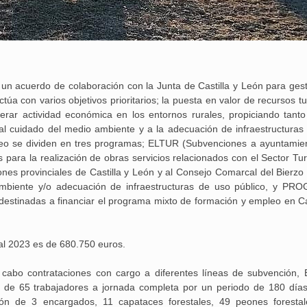
n acuerdo de colaboración con la Junta de Castilla y León para gest
úa con varios objetivos prioritarios; la puesta en valor de recursos tu
rar actividad económica en los entornos rurales, propiciando tanto
al cuidado del medio ambiente y a la adecuación de infraestructuras
leo se dividen en tres programas; ELTUR (Subvenciones a ayuntamie
para la realización de obras servicios relacionados con el Sector Turí
nes provinciales de Castilla y León y al Consejo Comarcal del Bierzo 
 Ambiente y/o adecuación de infraestructuras de uso público, y P
estinadas a financiar el programa mixto de formación y empleo en Cas
cal 2023 es de 680.750 euros.
o contrataciones con cargo a diferentes líneas de subvención,
e 65 trabajadores a jornada completa por un periodo de 180 día
ón de 3 encargados, 11 capataces forestales, 49 peones foresta