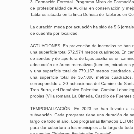
3.
Formación Forestal. Programa Mixto de Formación y 
de profesionalidad de Auxiliar en conservación y me
Tablares situada en la finca Dehesa de Tablares en Co
La duración meda por actuación ha sido de 5,6 jornale
de cuadrilla por localidad.
ACTUACIONES. En prevención de incendios se han rea
una superficie total 572.974 metros cuadrados. En ca
de sendas y de apertura de fajas auxiliares en camin
adecuación de áreas recreativas (fuentes, miradores 
y una superficie total de 779.157 metros cuadrados.
una superficie total de 367.896 metros cuadrados.
correspondido a 20 actuaciones del Camino de Santi
Tren Burra, del Románico Palentino, Camino Lebaniego
propias (Villa romana La Olmeda, Castillo de Fuentes
TEMPORALIZACIÓN. En 2023 se han llevado a cabo
subvención. Cada programa tiene una duración de sei
largo de todo el año. Los programas llamados ELTUR
para dar cobertura a los municipios a lo largo de tod
de empleo (Tablares: Explotación Forestal).