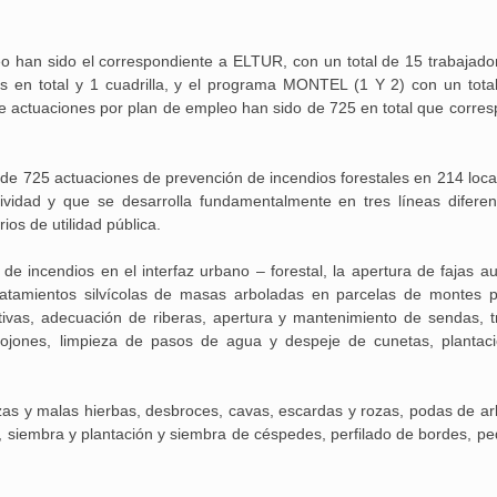
25 febrero, 2026
o han sido el correspondiente a ELTUR, con un total de 15 trabajado
 en total y 1 cuadrilla, y el programa MONTEL (1 Y 2) con un tota
 de actuaciones por plan de empleo han sido de 725 en total que corre
de 725 actuaciones de prevención de incendios forestales en 214 loca
tividad y que se desarrolla fundamentalmente en tres líneas diferen
rios de utilidad pública.
Aguilar de Cam
memoria: un via
de incendios en el interfaz urbano – forestal, la apertura de fajas au
tratamientos silvícolas de masas arboladas en parcelas de montes p
ivas, adecuación de riberas, apertura y mantenimiento de sendas, t
mojones, limpieza de pasos de agua y despeje de cunetas, plantac
zas y malas hierbas, desbroces, cavas, escardas y rozas, podas de ar
s, siembra y plantación y siembra de céspedes, perfilado de bordes, p