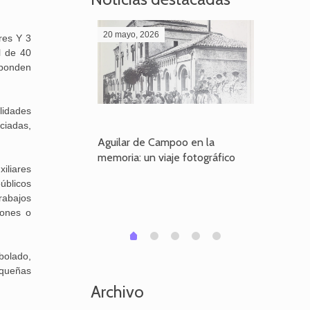
20 mayo, 2026
28 abril,
res Y 3
l de 40
sponden
lidades
ciadas,
poo en la
Aguilar de Campoo en la
El dueño
je fotográfico
memoria: un viaje fotográfico
defiende
xiliares
Aguilar
úblicos
rabajos
iones o
1
2
3
4
0
bolado,
equeñas
Archivo