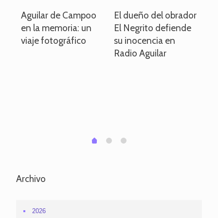
o
Aguilar de Campoo
El dueño del obrador
La
en la memoria: un
El Negrito defiende
el 
viaje fotográfico
su inocencia en
ind
Radio Aguilar
de
ve
pa
po
per
em
1
2
0
Archivo
2026