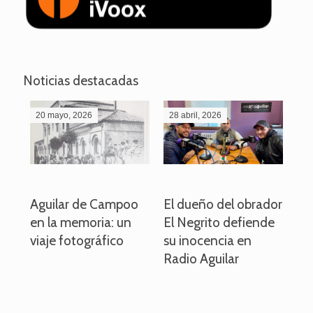
Noticias destacadas
20 mayo, 2026
28 abril, 2026
27
o
Aguilar de Campoo
El dueño del obrador
La
en la memoria: un
El Negrito defiende
el 
viaje fotográfico
su inocencia en
ind
Radio Aguilar
de
ve
pa