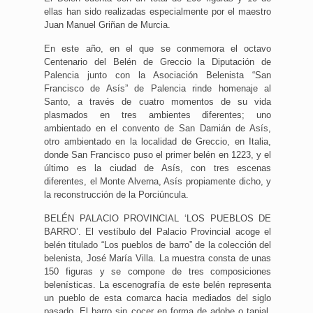
ellas han sido realizadas especialmente por el maestro
Juan Manuel Griñan de Murcia.
En este año, en el que se conmemora el octavo
Centenario del Belén de Greccio la Diputación de
Palencia junto con la Asociación Belenista “San
Francisco de Asís” de Palencia rinde homenaje al
Santo, a través de cuatro momentos de su vida
plasmados en tres ambientes diferentes; uno
ambientado en el convento de San Damián de Asís,
otro ambientado en la localidad de Greccio, en Italia,
donde San Francisco puso el primer belén en 1223, y el
último es la ciudad de Asís, con tres escenas
diferentes, el Monte Alverna, Asís propiamente dicho, y
la reconstrucción de la Porciúncula.
BELÉN PALACIO PROVINCIAL ‘LOS PUEBLOS DE
BARRO’. El vestíbulo del Palacio Provincial acoge el
belén titulado “Los pueblos de barro” de la colección del
belenista, José María Villa. La muestra consta de unas
150 figuras y se compone de tres composiciones
belenísticas. La escenografía de este belén representa
un pueblo de esta comarca hacia mediados del siglo
pasado. El barro sin cocer en forma de adobe o tapial,