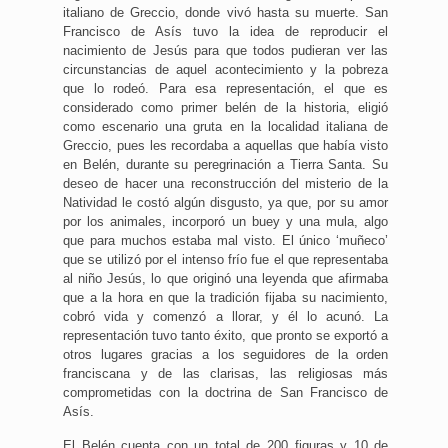
italiano de Greccio, donde vivó hasta su muerte. San
Francisco de Asís tuvo la idea de reproducir el
nacimiento de Jesús para que todos pudieran ver las
circunstancias de aquel acontecimiento y la pobreza
que lo rodeó. Para esa representación, el que es
considerado como primer belén de la historia, eligió
como escenario una gruta en la localidad italiana de
Greccio, pues les recordaba a aquellas que había visto
en Belén, durante su peregrinación a Tierra Santa. Su
deseo de hacer una reconstrucción del misterio de la
Natividad le costó algún disgusto, ya que, por su amor
por los animales, incorporó un buey y una mula, algo
que para muchos estaba mal visto. El único ‘muñeco’
que se utilizó por el intenso frío fue el que representaba
al niño Jesús, lo que originó una leyenda que afirmaba
que a la hora en que la tradición fijaba su nacimiento,
cobró vida y comenzó a llorar, y él lo acunó. La
representación tuvo tanto éxito, que pronto se exportó a
otros lugares gracias a los seguidores de la orden
franciscana y de las clarisas, las religiosas más
comprometidas con la doctrina de San Francisco de
Asís.
El Belén cuenta con un total de 200 figuras y 10 de