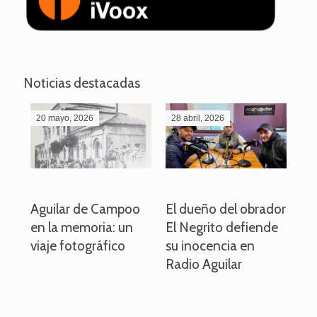
Noticias destacadas
20 mayo, 2026
28 abril, 2026
27
o
Aguilar de Campoo
El dueño del obrador
La
en la memoria: un
El Negrito defiende
el 
viaje fotográfico
su inocencia en
ind
Radio Aguilar
de
ve
pa