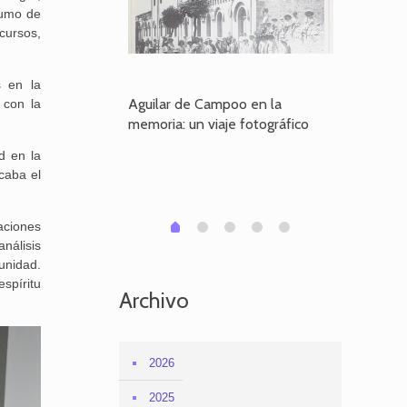
sumo de
cursos,
s en la
poo en la
Aguilar de Campoo en la
El dueño
 con la
je fotográfico
memoria: un viaje fotográfico
defiende
Aguilar
d en la
caba el
1
2
3
4
0
aciones
nálisis
munidad.
spíritu
Archivo
2026
2025