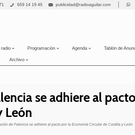
71
659 14 19 45
publicidad@radioaguilar.com
 radio
Programación
Agenda
Tablón de Anun
Archivo
lencia se adhiere al pact
 y León
ción de Palencia se adhiere al pacto por la Economía Circular de Castilla y León