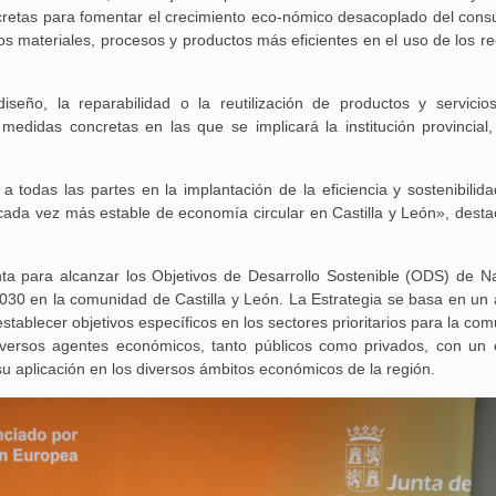
ncretas para fomentar el crecimiento eco-nómico desacoplado del con
os materiales, procesos y productos más eficientes en el uso de los re
seño, la reparabilidad o la reutilización de productos y servicio
Aguilar de Cam
edidas concretas en las que se implicará la institución provincial,
memoria: un via
 todas las partes en la implantación de la eficiencia y sostenibilida
ada vez más estable de economía circular en Castilla y León», desta
para alcanzar los Objetivos de Desarrollo Sostenible (ODS) de N
30 en la comunidad de Castilla y León. La Estrategia se basa en un a
stablecer objetivos específicos en los sectores prioritarios para la co
versos agentes económicos, tanto públicos como privados, con un e
su aplicación en los diversos ámbitos económicos de la región.