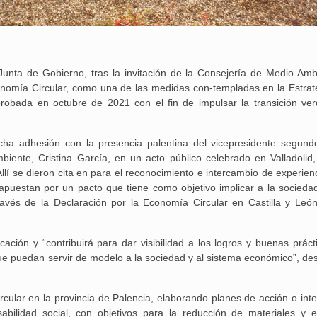
unta de Gobierno, tras la invitación de la Consejería de Medio Amb
conomía Circular, como una de las medidas con-templadas en la Estrat
robada en octubre de 2021 con el fin de impulsar la transición ver
icha adhesión con la presencia palentina del vicepresidente segund
iente, Cristina García, en un acto público celebrado en Valladolid,
í se dieron cita en para el reconocimiento e intercambio de experienc
e apuestan por un pacto que tiene como objetivo implicar a la socieda
avés de la Declaración por la Economía Circular en Castilla y León
icación y “contribuirá para dar visibilidad a los logros y buenas prác
ue puedan servir de modelo a la sociedad y al sistema económico”, de
25 febrero, 2026
rcular en la provincia de Palencia, elaborando planes de acción o int
abilidad social, con objetivos para la reducción de materiales y e