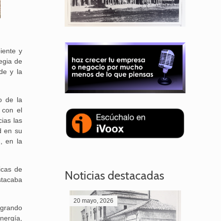
iente y
egia de
de y la
o de la
 con el
ias las
d en su
, en la
ticas de
Noticias destacadas
stacaba
20 mayo, 2026
28 abril,
egrando
nergía,