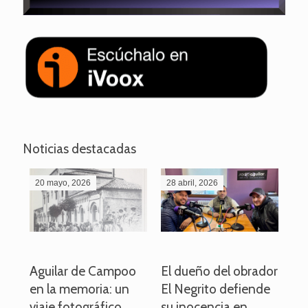
Noticias destacadas
20 mayo, 2026
28 abril, 2026
27
o
Aguilar de Campoo
El dueño del obrador
La
en la memoria: un
El Negrito defiende
el 
viaje fotográfico
su inocencia en
ind