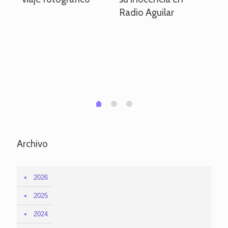
Radio Aguilar
de
ve
pa
po
per
em
1
2
0
Archivo
2026
2025
2024