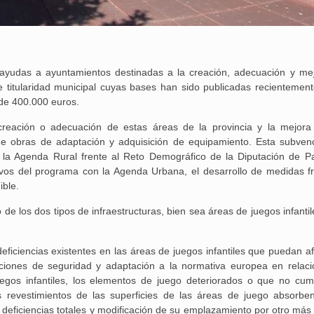
ayudas a ayuntamientos destinadas a la creación, adecuación y me
e titularidad municipal cuyas bases han sido publicadas recientement
 de 400.000 euros.
a creación o adecuación de estas áreas de la provincia y la mejora
de obras de adaptación y adquisición de equipamiento. Esta subven
 la Agenda Rural frente al Reto Demográfico de la Diputación de Pa
tivos del programa con la Agenda Urbana, el desarrollo de medidas fr
ible.
e los dos tipos de infraestructuras, bien sea áreas de juegos infantil
iencias existentes en las áreas de juegos infantiles que puedan af
diciones de seguridad y adaptación a la normativa europea en relaci
juegos infantiles, los elementos de juego deteriorados o que no cum
25 febrero, 2026
s revestimientos de las superficies de las áreas de juego absorbe
 deficiencias totales y modificación de su emplazamiento por otro más