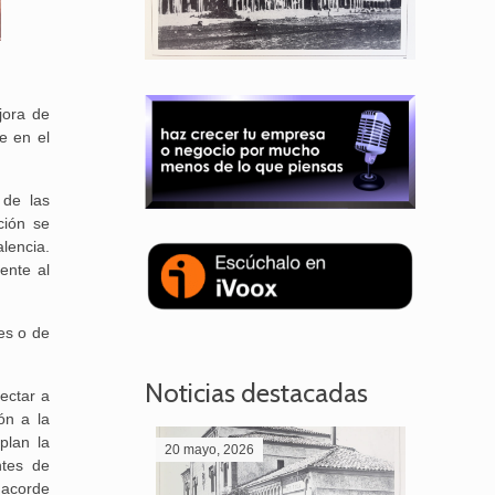
jora de
e en el
 de las
ción se
lencia.
ente al
es o de
Noticias destacadas
ectar a
ón a la
plan la
20 mayo, 2026
28 abril,
ntes de
 acorde