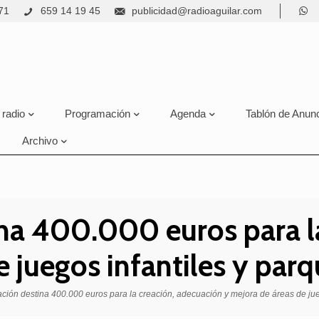
71
659 14 19 45
publicidad@radioaguilar.com
 radio
Programación
Agenda
Tablón de Anun
Archivo
ina 400.000 euros para l
e juegos infantiles y par
ación destina 400.000 euros para la creación, adecuación y mejora de áreas de jue