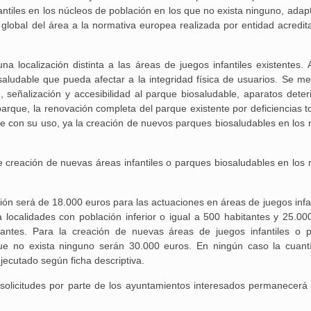
antiles en los núcleos de población en los que no exista ninguno, adap
 global del área a la normativa europea realizada por entidad acredit
calización distinta a las áreas de juegos infantiles existentes. 
Aguilar de Cam
saludable que pueda afectar a la integridad física de usuarios. Se me
, señalización y accesibilidad al parque biosaludable, aparatos deter
memoria: un via
parque, la renovación completa del parque existente por deficiencias t
 con su uso, ya la creación de nuevos parques biosaludables en los 
e creación de nuevas áreas infantiles o parques biosaludables en los 
 será de 18.000 euros para las actuaciones en áreas de juegos infan
localidades con población inferior o igual a 500 habitantes y 25.00
tantes. Para la creación de nuevas áreas de juegos infantiles o 
que no exista ninguno serán 30.000 euros. En ningún caso la cuant
jecutado según ficha descriptiva.
icitudes por parte de los ayuntamientos interesados permanecerá 