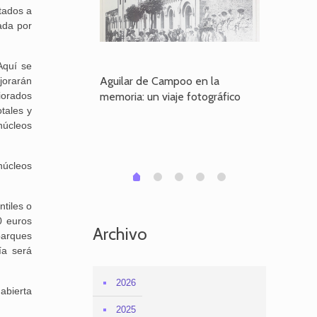
tados a
ada por
Aquí se
poo en la
Aguilar de Campoo en la
El dueño
jorarán
iorados
je fotográfico
memoria: un viaje fotográfico
defiende
otales y
Aguilar
núcleos
núcleos
1
2
3
4
0
tiles o
0 euros
Archivo
parques
ía será
2026
abierta
2025