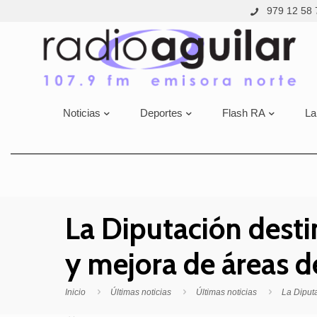
979 12 58 
Noticias
Deportes
Flash RA
La
La Diputación dest
y mejora de áreas d
Inicio
Últimas noticias
Últimas noticias
La Diput