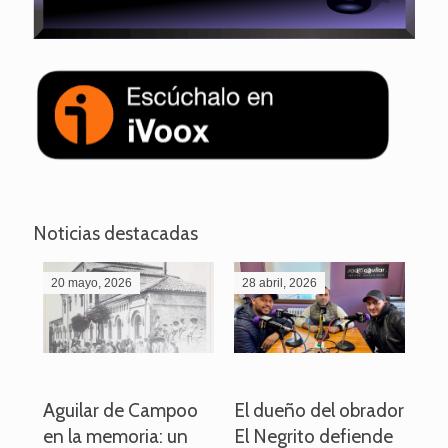
Noticias destacadas
20 mayo, 2026
28 abril, 2026
27
o
Aguilar de Campoo
El dueño del obrador
La
en la memoria: un
El Negrito defiende
el 