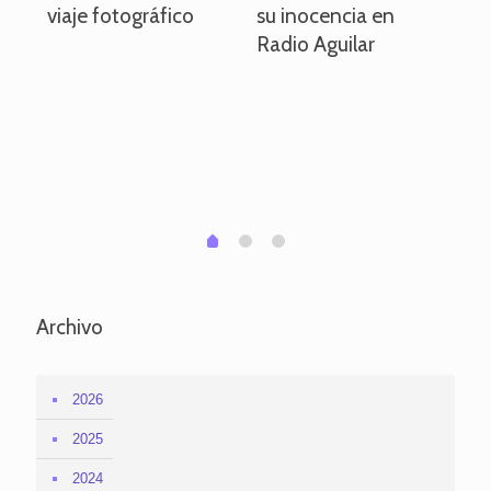
viaje fotográfico
su inocencia en
ind
Radio Aguilar
de
ve
pa
po
per
em
1
2
0
Archivo
2026
2025
2024