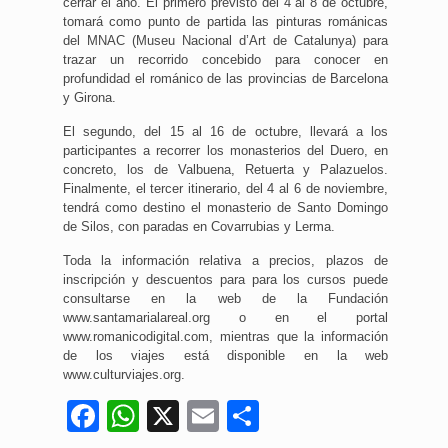
cerrar el año. El primero previsto del 4 al 8 de octubre,
tomará como punto de partida las pinturas románicas
del MNAC (Museu Nacional d’Art de Catalunya) para
trazar un recorrido concebido para conocer en
profundidad el románico de las provincias de Barcelona
y Girona.
El segundo, del 15 al 16 de octubre, llevará a los
participantes a recorrer los monasterios del Duero, en
concreto, los de Valbuena, Retuerta y Palazuelos.
Finalmente, el tercer itinerario, del 4 al 6 de noviembre,
tendrá como destino el monasterio de Santo Domingo
de Silos, con paradas en Covarrubias y Lerma.
Toda la información relativa a precios, plazos de
inscripción y descuentos para para los cursos puede
consultarse en la web de la Fundación
www.santamarialareal.org o en el portal
www.romanicodigital.com, mientras que la información
de los viajes está disponible en la web
www.culturviajes.org.
Facebook
WhatsApp
X
Email
Compartir