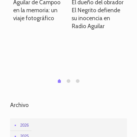
o
Aguilar de Campoo
El dueño del obrador
La
en la memoria: un
El Negrito defiende
el 
viaje fotográfico
su inocencia en
ind
Radio Aguilar
de
ve
pa
po
per
em
1
2
0
Archivo
2026
2025