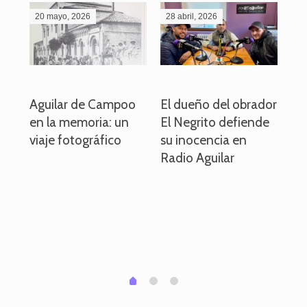
20 mayo, 2026
28 abril, 2026
27
o
Aguilar de Campoo
El dueño del obrador
La
en la memoria: un
El Negrito defiende
el 
viaje fotográfico
su inocencia en
ind
Radio Aguilar
de
ve
pa
po
per
em
1
2
0