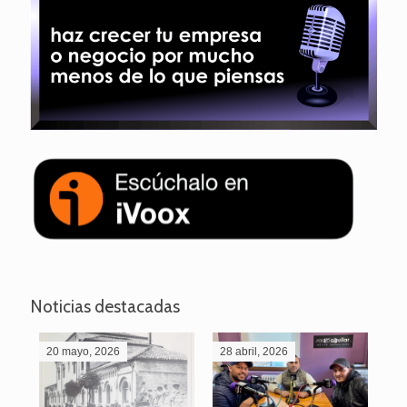
Noticias destacadas
20 mayo, 2026
28 abril, 2026
27