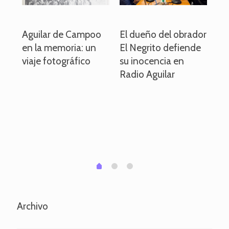
o
Aguilar de Campoo
El dueño del obrador
La
en la memoria: un
El Negrito defiende
el 
viaje fotográfico
su inocencia en
ind
Radio Aguilar
de
ve
pa
po
per
em
1
2
0
Archivo