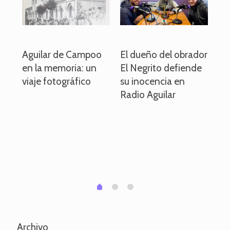
o
Aguilar de Campoo
El dueño del obrador
La
en la memoria: un
El Negrito defiende
el 
viaje fotográfico
su inocencia en
ind
Radio Aguilar
de
ve
pa
po
per
em
1
2
0
Archivo