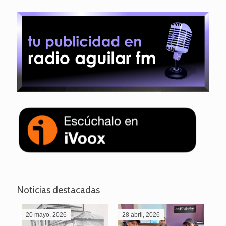
Noticias destacadas
20 mayo, 2026
28 abril, 2026
27