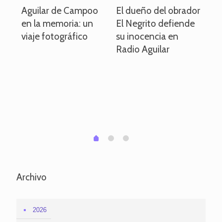
o
Aguilar de Campoo
El dueño del obrador
La
en la memoria: un
El Negrito defiende
el 
viaje fotográfico
su inocencia en
ind
Radio Aguilar
de
ve
pa
po
per
em
1
2
0
Archivo
2026