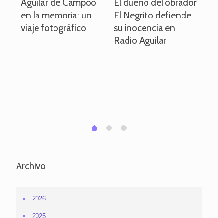
o
Aguilar de Campoo
El dueño del obrador
La
en la memoria: un
El Negrito defiende
el 
viaje fotográfico
su inocencia en
ind
Radio Aguilar
de
ve
pa
po
per
em
1
2
0
Archivo
2026
2025