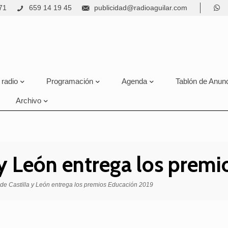
71
659 14 19 45
publicidad@radioaguilar.com
 radio
Programación
Agenda
Tablón de Anun
Archivo
a y León entrega los prem
 de Castilla y León entrega los premios Educación 2019