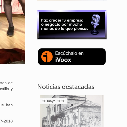
tros de
Noticias destacadas
tilla y
20 mayo, 2026
28 abril,
que han
17-2018