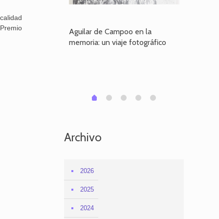
 calidad
 Premio
poo en la
Aguilar de Campoo en la
El dueño
je fotográfico
memoria: un viaje fotográfico
defiende
Aguilar
1
2
3
4
0
Archivo
2026
2025
2024