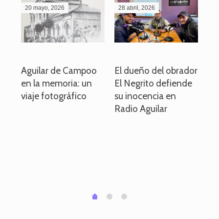
20 mayo, 2026
28 abril, 2026
27
o
Aguilar de Campoo
El dueño del obrador
La
en la memoria: un
El Negrito defiende
el 
viaje fotográfico
su inocencia en
ind
Radio Aguilar
de
ve
pa
po
per
em
1
2
0