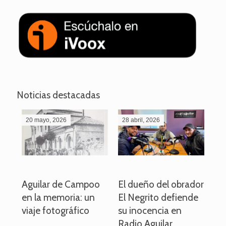
Noticias destacadas
20 mayo, 2026
28 abril, 2026
27
o
Aguilar de Campoo
El dueño del obrador
La
en la memoria: un
El Negrito defiende
el 
viaje fotográfico
su inocencia en
ind
Radio Aguilar
de