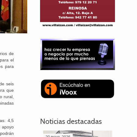
rios de
para el
es para
de seis
ura que
 rural,
minadas
Noticias destacadas
as: 4,5
l apoyo
 podrán
20 mayo, 2026
28 abril,