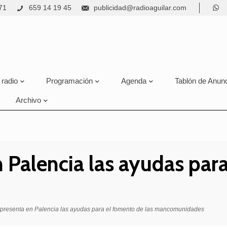
71
659 14 19 45
publicidad@radioaguilar.com
 radio
Programación
Agenda
Tablón de Anun
Archivo
n Palencia las ayudas par
 presenta en Palencia las ayudas para el fomento de las mancomunidades