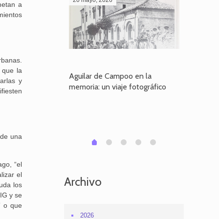
metan a
amientos
rbanas.
 que la
poo en la
Aguilar de Campoo en la
El dueño
arlas y
je fotográfico
memoria: un viaje fotográfico
defiende
ifiesten
Aguilar
n de una
1
2
3
4
0
go, “el
lizar el
Archivo
yuda los
IG y se
T o que
2026