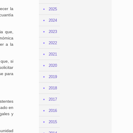
ecer la
2025
cuantía
2024
ia que,
2023
onómica
2022
er a la
2021
 que, si
2020
licitar
se para
2019
2018
2017
stentes
cado en
2016
gales y
2015
munidad