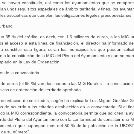
que se hayan constituido, así como los ayuntamientos que se compro
an unos requisitos especiales de ámbito territorial y fines, los ayunt
ales asociativas que cumplan las obligaciones legales presupuestarias.
 urbano
 35 % del crédito, es decir, con 1,6 millones de euros, a las MIG u
os el acceso a esta línea de financiación, el director ha informado de
Aguilar de Cam
constituir esta figura, serán los municipios los que puedan solicit
memoria: un via
able a la constitución de la MIG del Pleno del Ayuntamiento y que se man
mplado en la Ley de Ordenación.
os de la convocatoria
es de euros (el 65 %) van destinados a las MIG Rurales. La constitució
icas de ordenación del territorio aprobado.
presentación de solicitudes, según ha explicado Luis Miguel Gozález Ga
s de acuerdo a los criterios establecidos en la convocatoria. Si al fina
ido la MIG correspondiente, la convocatoria permite que soliciten la a
rdo del Pleno del Ayuntamiento con la conformidad de constituir una M
ntamientos que supongan más del 50 % de la población de la UBOS
e de su número”.