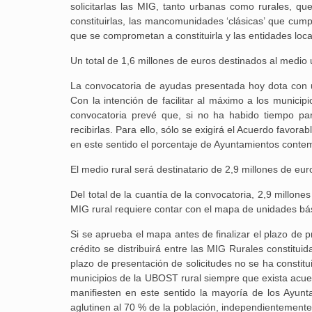
solicitarlas las MIG, tanto urbanas como rurales, 
constituirlas, las mancomunidades ‘clásicas’ que cumpl
que se comprometan a constituirla y las entidades loc
Un total de 1,6 millones de euros destinados al medio
La convocatoria de ayudas presentada hoy dota con un
Con la intención de facilitar al máximo a los municipi
convocatoria prevé que, si no ha habido tiempo para 
recibirlas. Para ello, sólo se exigirá el Acuerdo favor
en este sentido el porcentaje de Ayuntamientos conte
El medio rural será destinatario de 2,9 millones de eur
Del total de la cuantía de la convocatoria, 2,9 millon
MIG rural requiere contar con el mapa de unidades bás
Si se aprueba el mapa antes de finalizar el plazo de 
crédito se distribuirá entre las MIG Rurales constituida
plazo de presentación de solicitudes no se ha constitu
municipios de la UBOST rural siempre que exista acue
manifiesten en este sentido la mayoría de los Ayu
aglutinen al 70 % de la población, independientement