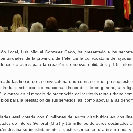
ación Local, Luis Miguel Gonzalez Gago, ha presentado a los secreta
comunidades de la provincia de Palencia la convocatoria de ayudas 
ones de euros para la creación de nuevas entidades y 1,5 millon
icado las líneas de la convocatoria que cuenta con un presupuesto 
entar la constitución de mancomunidades de interés general, una fig
3, avanzar en el modelo de ordenación del territorio tanto urbano como
cipios para la prestación de sus servicios, así como apoyar a las deno
ades está dotada con 6 millones de euros distribuidos en dos líne
ades de Interés General (MIG) y 1,5 millones de euros destinados a
án destinarse indistintamente a gastos corrientes o a inversiones y
25 febrero, 2026