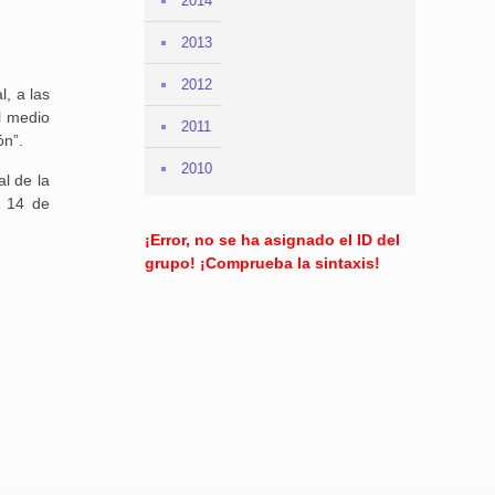
2014
2013
2012
, a las
l medio
2011
ón”.
2010
l de la
l 14 de
¡Error, no se ha asignado el ID del
grupo! ¡Comprueba la sintaxis!