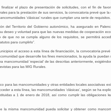
alizar el plazo de presentación de solicitudes, con el fin de favor
les para la prestación de sus servicios, la convocatoria prevé que la 
ancomunidades ‘clásicas’ rurales que cumplan una serie de requisitos.
ón del Territorio del Gobierno autonómico, ha asegurado en Palenc
y su deseo y voluntad para que las nuevas medidas de cooperación ec
 de que no se cumpla alguno de los requisitos, se permitirá acced
tatutos para cumplirlo”.
nicipios el acceso a esta línea de financiación, la convocatoria prevé
omunidad que desarrolle los fines mencionados, la ayuda la puedan so
a mancomunidad ‘especial’ de las descritas anteriormente, exigiéndo
revistas para las MIG Rurales.
co para las mancomunidades y otras entidades locales asociativas exi
cceder a esta línea, las mancomunidades ‘clásicas’, según se ha expli
tituidas a 1 de enero de 2018, así como cumplir las obligaciones le
que la misma mancomunidad pueda solicitar y obtener como manco