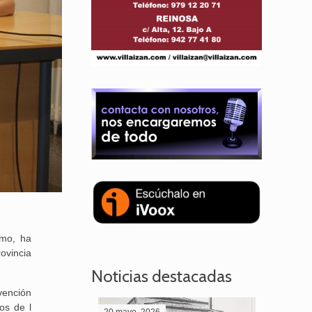
smo, ha
ovincia
Noticias destacadas
vención
os de l
20 mayo, 2026
28 abril,