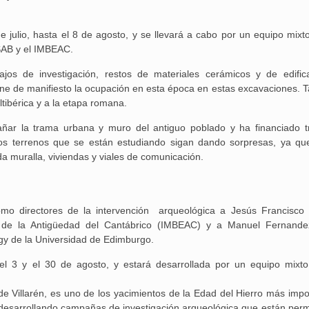
e julio, hasta el 8 de agosto, y se llevará a cabo por un equipo mixt
SAB y el IMBEAC.
ajos de investigación, restos de materiales cerámicos y de edific
pone de manifiesto la ocupación en esta época en estas excavaciones. 
ltibérica y a la etapa romana.
Aguilar de Cam
memoria: un via
añar la trama urbana y muro del antiguo poblado y ha financiado t
los terrenos que se están estudiando sigan dando sorpresas, ya qu
a muralla, viviendas y viales de comunicación.
omo directores de la intervención arqueológica a Jesús Francisco 
os de la Antigüedad del Cantábrico (IMBEAC) y a Manuel Fernande
ogy de la Universidad de Edimburgo.
l 3 y el 30 de agosto, y estará desarrollada por un equipo mixt
de Villarén, es uno de los yacimientos de la Edad del Hierro más impo
 desarrollando campañas de investigación arqueológica que están perm