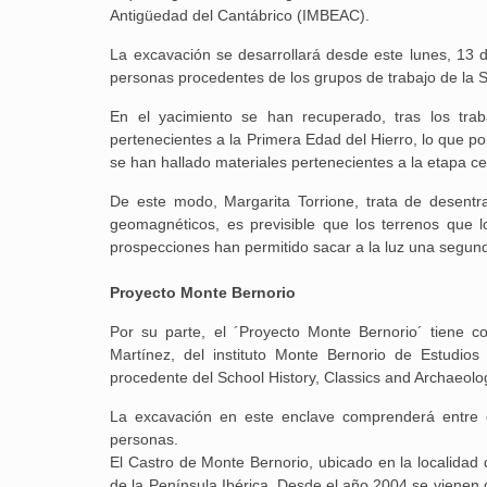
Antigüedad del Cantábrico (IMBEAC).
La excavación se desarrollará desde este lunes, 13 d
personas procedentes de los grupos de trabajo de la 
En el yacimiento se han recuperado, tras los trab
pertenecientes a la Primera Edad del Hierro, lo que 
se han hallado materiales pertenecientes a la etapa ce
De este modo, Margarita Torrione, trata de desentr
geomagnéticos, es previsible que los terrenos que 
prospecciones han permitido sacar a la luz una segund
Proyecto Monte Bernorio
Por su parte, el ´Proyecto Monte Bernorio´ tiene c
Martínez, del instituto Monte Bernorio de Estudi
procedente del School History, Classics and Archaeol
La excavación en este enclave comprenderá entre e
personas.
El Castro de Monte Bernorio, ubicado en la localidad 
de la Península Ibérica. Desde el año 2004 se vienen