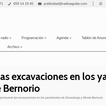
71
659 14 19 45
publicidad@radioaguilar.com
 radio
Programación
Agenda
Tablón de Anun
Archivo
as excavaciones en los y
 Bernorio
 promueve las excavaciones en los yacimientos de Dessobriga y Monte Bernorio