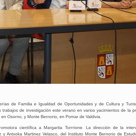
jerías de Familia e Igualdad de Oportunidades y de Cultura y Turi
trabajos de investigación este verano en varios yacimientos de la pr
, en Osorno, y Monte Bernorio, en Pomar de Valdivia.
omotora científica a Margarita Torrrione. La dirección de la inter
 y Antxoka Martinez Velasco, del Instituto Monte Bernorio de Estudi
25 febrero, 2026