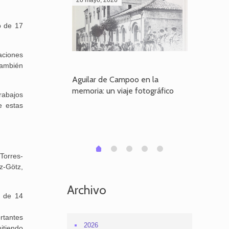
o de 17
aciones
También
poo en la
Aguilar de Campoo en la
El dueño
je fotográfico
memoria: un viaje fotográfico
defiende
rabajos
Aguilar
e estas
1
2
3
4
0
Torres-
z-Götz,
Archivo
o de 14
rtantes
2026
itiendo