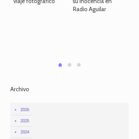
viaje fotográfico
su inocencia en
ind
Radio Aguilar
de
ve
pa
po
per
em
1
2
0
Archivo
2026
2025
2024