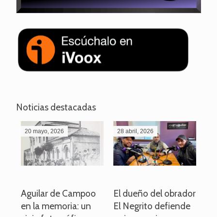
Noticias destacadas
20 mayo, 2026
28 abril, 2026
27
o
Aguilar de Campoo
El dueño del obrador
La
en la memoria: un
El Negrito defiende
el 