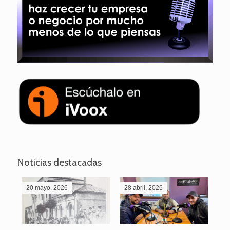
Noticias destacadas
20 mayo, 2026
28 abril, 2026
27