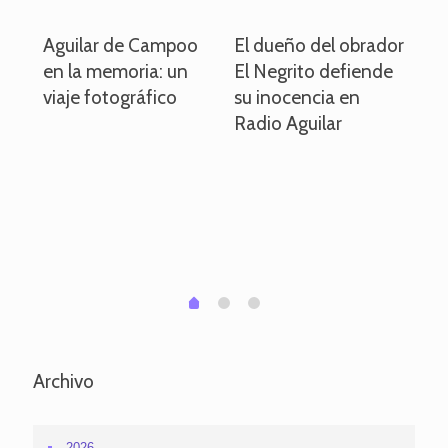
o
Aguilar de Campoo
El dueño del obrador
La
en la memoria: un
El Negrito defiende
el 
viaje fotográfico
su inocencia en
ind
Radio Aguilar
de
ve
pa
po
per
em
1
2
0
Archivo
2026