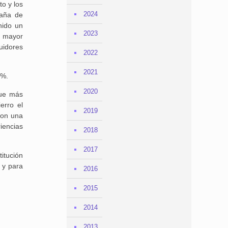
to y los
2024
paña de
nido un
2023
n mayor
uidores
2022
2021
 %.
2020
que más
erro el
2019
con una
iencias
2018
2017
itución
s y para
2016
2015
2014
2013