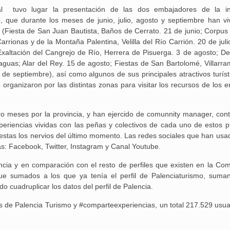
al tuvo lugar la presentación de las dos embajadores de la ini
, que durante los meses de junio, julio, agosto y septiembre han vi
ia (Fiesta de San Juan Bautista, Baños de Cerrato. 21 de junio; Corpus 
rrionas y de la Montaña Palentina, Velilla del Río Carrión. 20 de juli
 Exaltación del Cangrejo de Río, Herrera de Pisuerga. 3 de agosto; D
Aguilar de Cam
raguas; Alar del Rey. 15 de agosto; Fiestas de San Bartolomé, Villarra
memoria: un via
 de septiembre), así como algunos de sus principales atractivos turíst
organizaron por las distintas zonas para visitar los recursos de los e
o meses por la provincia, y han ejercido de comunnity manager, con
xperiencias vividas con las peñas y colectivos de cada uno de estos p
estas los nervios del último momento. Las redes sociales que han usa
as: Facebook, Twitter, Instagram y Canal Youtube.
encia y en comparación con el resto de perfiles que existen en la Co
ue sumados a los que ya tenía el perfil de Palenciaturismo, suma
 cuadruplicar los datos del perfil de Palencia.
les de Palencia Turismo y #comparteexperiencias, un total 217.529 usua