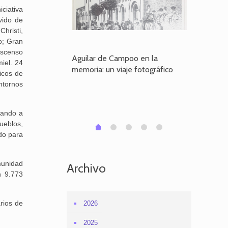
ciativa
vido de
Christi,
o; Gran
escenso
poo en la
Aguilar de Campoo en la
El dueño
miel. 24
je fotográfico
memoria: un viaje fotográfico
defiende
icos de
Aguilar
ntornos
tando a
ueblos,
1
2
3
4
0
do para
munidad
Archivo
n 9.773
rios de
2026
2025