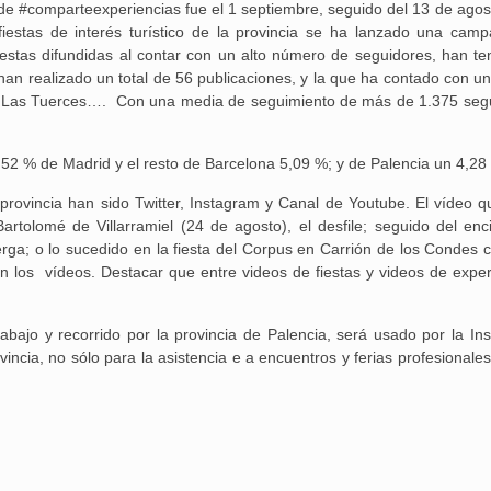
l de #comparteexperiencias fue el 1 septiembre, seguido del 13 de agos
iestas de interés turístico de la provincia se ha lanzado una cam
fiestas difundidas al contar con un alto número de seguidores, han te
an realizado un total de 56 publicaciones, y la que ha contado con u
 de Las Tuerces…. Con una media de seguimiento de más de 1.375 seg
1,52 % de Madrid y el resto de Barcelona 5,09 %; y de Palencia un 4,28
a provincia han sido Twitter, Instagram y Canal de Youtube. El vídeo 
artolomé de Villarramiel (24 de agosto), el desfile; seguido del enci
erga; o lo sucedido en la fiesta del Corpus en Carrión de los Condes 
on los vídeos. Destacar que entre videos de fiestas y videos de exper
abajo y recorrido por la provincia de Palencia, será usado por la Inst
ovincia, no sólo para la asistencia e a encuentros y ferias profesionale