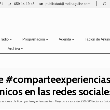
71
659 14 19 45
publicidad@radioaguilar.com
 radio
Programación
Agenda
Tablón de Anun
Archivo
e #comparteexperiencias 
icos en las redes sociale
icaciones de #comparteexperiencias han llegado a cerca de 250.000 lectores único