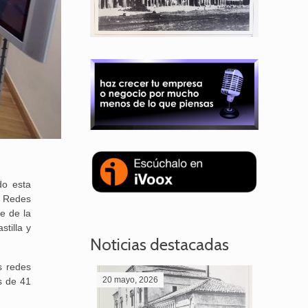
do esta
s Redes
le de la
tilla y
Noticias destacadas
s redes
20 mayo, 2026
28 abril,
s de 41