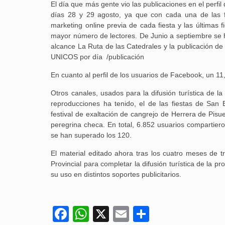
El día que más gente vio las publicaciones en el perfi
días 28 y 29 agosto, ya que con cada una de las f
marketing online previa de cada fiesta y las últimas 
mayor número de lectores. De Junio a septiembre se h
alcance La Ruta de las Catedrales y la publicación
UNICOS por día /publicación
En cuanto al perfil de los usuarios de Facebook, un 1
Otros canales, usados para la difusión turística de l
reproducciones ha tenido, el de las fiestas de San B
festival de exaltación de cangrejo de Herrera de Pisu
peregrina checa. En total, 6.852 usuarios compartier
se han superado los 120.
El material editado ahora tras los cuatro meses de tr
Provincial para completar la difusión turística de la pr
su uso en distintos soportes publicitarios.
Facebook
WhatsApp
X
Email
Compartir