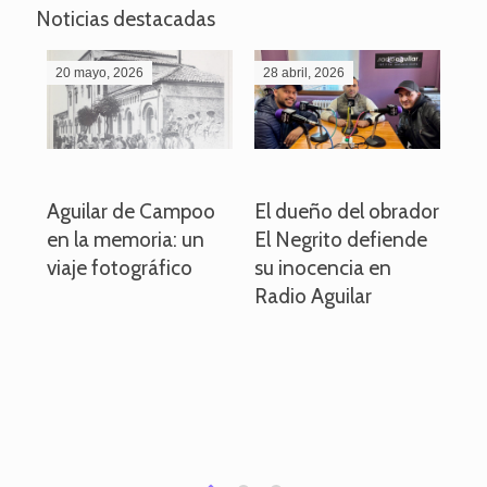
Noticias destacadas
20 mayo, 2026
28 abril, 2026
27
o
Aguilar de Campoo
El dueño del obrador
La
en la memoria: un
El Negrito defiende
el 
viaje fotográfico
su inocencia en
ind
Radio Aguilar
de
ve
pa
po
per
em
1
2