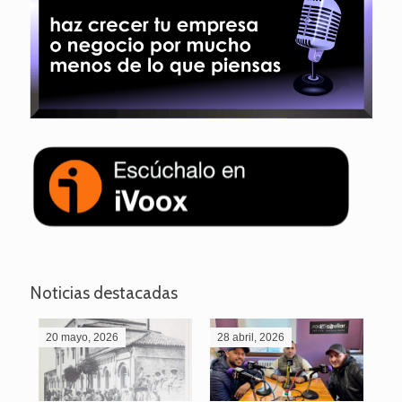
Noticias destacadas
20 mayo, 2026
28 abril, 2026
27