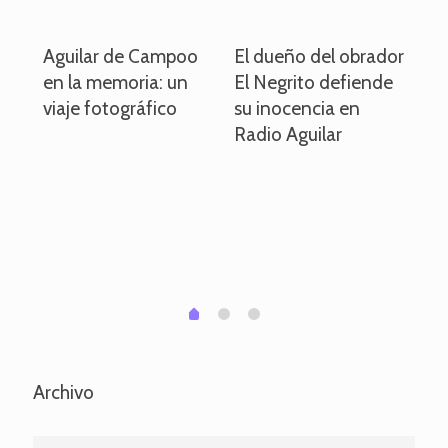
o
Aguilar de Campoo
El dueño del obrador
La
en la memoria: un
El Negrito defiende
el 
viaje fotográfico
su inocencia en
ind
Radio Aguilar
de
ve
pa
po
per
em
1
2
0
Archivo