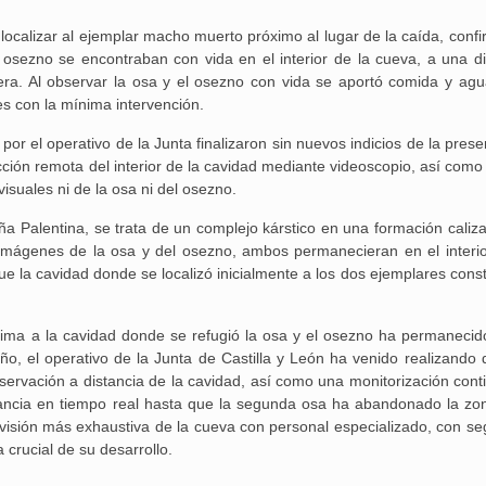
 localizar al ejemplar macho muerto próximo al lugar de la caída, conf
 osezno se encontraban con vida en el interior de la cueva, a una di
era. Al observar la osa y el osezno con vida se aportó comida y agu
s con la mínima intervención.
 por el operativo de la Junta finalizaron sin nuevos indicios de la pres
cción remota del interior de la cavidad mediante videoscopio, así como
visuales ni de la osa ni del osezno.
ña Palentina, se trata de un complejo kárstico en una formación caliza
imágenes de la osa y del osezno, ambos permanecieran en el interio
e la cavidad donde se localizó inicialmente a los dos ejemplares cons
ima a la cavidad donde se refugió la osa y el osezno ha permanecid
o, el operativo de la Junta de Castilla y León ha venido realizando 
ervación a distancia de la cavidad, así como una monitorización cont
lancia en tiempo real hasta que la segunda osa ha abandonado la zo
evisión más exhaustiva de la cueva con personal especializado, con se
crucial de su desarrollo.