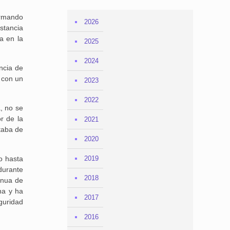
irmando
2026
stancia
a en la
2025
2024
encia de
 con un
2023
2022
, no se
r de la
2021
taba de
2020
o hasta
2019
durante
2018
inua de
na y ha
2017
guridad
2016