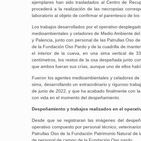
ejemplares han sido trasladados al Centro de Recu
procederá a la realización de las necropsias corresp
laboratorio al objeto de confirmar el parentesco de los
Los trabajos desarrollados por el operativo desplegado
medioambientales y celadores de Medio Ambiente del G
y Palencia, junto con personal de las Patrullas Oso de
de la Fundación Oso Pardo y de la cuadrilla de manten
el interior de la cueva, en una sima vertical de 3
centímetros, los restos de la osa despeñada junto co
que ambos fueran sus crías, aunque uno de ellos habí
Fueron los agentes medioambientales y celadores de m
sima, desarrollando un extraordinario y riguroso traba
de junio de 2022, y que ha acabado finalmente con l
con vida en el momento del despeñamiento.
Despeñamiento y trabajos realizados en el operati
Desde que se registraran las imágenes del despeña
operativo compuesto por personal técnico, veterinari
Patrullas Oso de la Fundación Patrimonio Natural de la
de personal de campo de la Fundación Oso pardo.