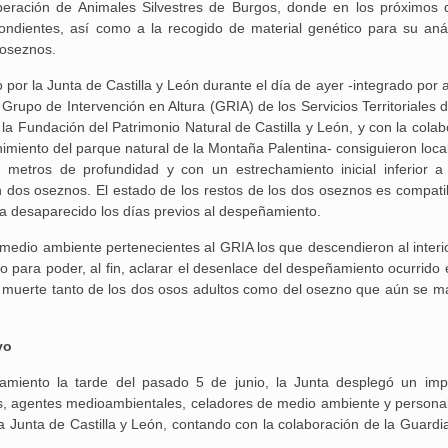
peración de Animales Silvestres de Burgos, donde en los próximos 
ondientes, así como a la recogido de material genético para su anál
 oseznos.
25 febrero, 2026
 por la Junta de Castilla y León durante el día de ayer -integrado por
rupo de Intervención en Altura (GRIA) de los Servicios Territoriales 
 la Fundación del Patrimonio Natural de Castilla y León, y con la cola
imiento del parque natural de la Montaña Palentina- consiguieron local
3 metros de profundidad y con un estrechamiento inicial inferior a
n dos oseznos. El estado de los restos de los dos oseznos es compati
Aguilar de Cam
a desaparecido los días previos al despeñamiento.
memoria: un via
edio ambiente pertenecientes al GRIA los que descendieron al interio
jo para poder, al fin, aclarar el desenlace del despeñamiento ocurrido 
a muerte tanto de los dos osos adultos como del osezno que aún se m
vo
miento la tarde del pasado 5 de junio, la Junta desplegó un imp
os, agentes medioambientales, celadores de medio ambiente y personal
 Junta de Castilla y León, contando con la colaboración de la Guardia 