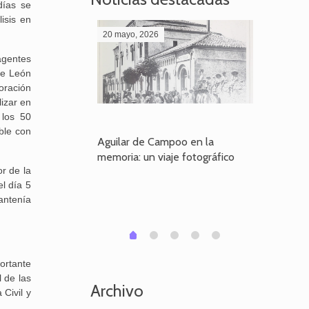
días se
isis en
20 mayo, 2026
28 abril,
 agentes
de León
boración
izar en
 los 50
ble con
poo en la
Aguilar de Campoo en la
El dueño
je fotográfico
memoria: un viaje fotográfico
defiende
r de la
Aguilar
el día 5
antenía
1
2
3
4
0
ortante
 de las
Archivo
Civil y