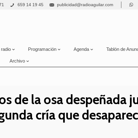
71
659 14 19 45
publicidad@radioaguilar.com
 radio
Programación
Agenda
Tablón de Anun
Archivo
tos de la osa despeñada j
gunda cría que desapareci